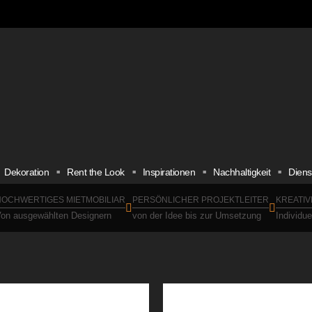
Dekoration
Rent the Look
Inspirationen
Nachhaltigkeit
Diens
OCHWERTIGES MIETMOBILIAR
PERSÖNLICHER PROJEKTLEITER
KREATIV
on ausgewählten Designern
von der Idee bis zur Umsetzung
Individu