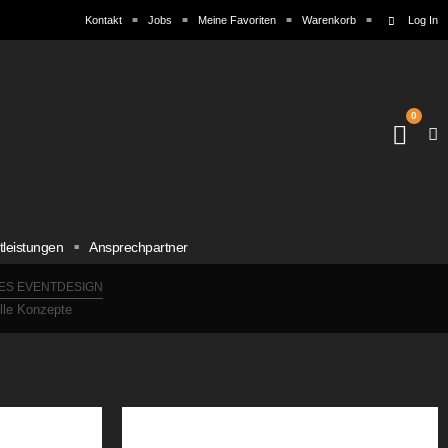
Kontakt
Jobs
Meine Favoriten
Warenkorb
Log In
0
tleistungen
Ansprechpartner
ES EVENTDESIGN
elle Konzepte