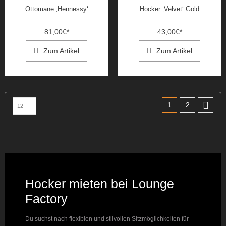
Ottomane ‚Hennessy‘
Hocker ‚Velvet‘ Gold
81,00
€
*
43,00
€
*
Zum Artikel
Zum Artikel
1
2
Hocker mieten bei Lounge
Factory
Du suchst nach flexiblen und stilvollen Sitzmöglichkeiten für