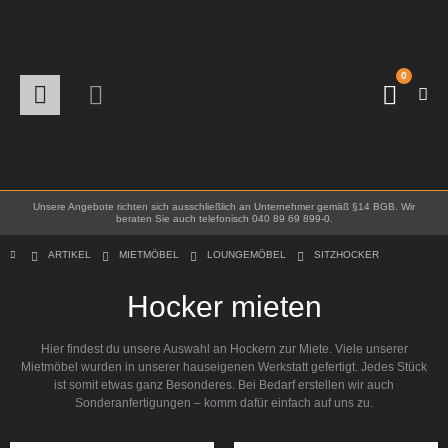
0
Unsere Angebote richten sich ausschließlich an Unternehmer gemäß §14 BGB. Wir
beraten Sie auch telefonisch 040 89 69 899-0.
ARTIKEL
MIETMÖBEL
LOUNGEMÖBEL
SITZHOCKER
Hocker mieten
Hier findest du unsere Auswahl an Hockern zur Miete. Viele unserer
Mietmöbel wurden in unserer hauseigenen Werkstatt gefertigt. Jedes Stück
ist somit etwas ganz Besonderes. Bei Bedarf erstellen wir auch
Sonderanfertigungen – komm dafür einfach auf uns zu.