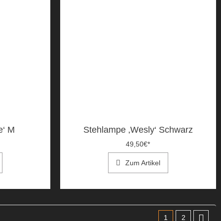
e‘ M
Stehlampe ‚Wesly‘ Schwarz
49,50
€
*
Zum Artikel
1
2