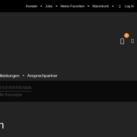
Kontakt
Jobs
Meine Favoriten
Warenkorb
Log In
0
tleistungen
Ansprechpartner
ES EVENTDESIGN
elle Konzepte
n