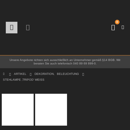
0
Unsere Angebote richten sich ausschließlich an Unternehmer gemäß §14 BGB. Wir
beraten Sie auch telefonisch 040 89 69 899-0.
ARTIKEL
DEKORATION
,
BELEUCHTUNG
STEHLAMPE ‚TRIPOD‘ WEISS