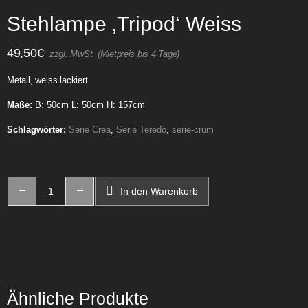
Stehlampe ‚Tripod‘ Weiss
49,50
€
*
zzgl. MwSt. (Mietpreis bis 4 Tage)
Metall, weiss lackiert
Maße:
B: 50cm L: 50cm H: 157cm
Schlagwörter:
Serie Crea
,
Serie Teredo
,
serie-crum
In den Warenkorb
Ähnliche Produkte