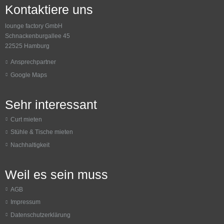
Kontaktiere uns
lounge factory GmbH
Schnackenburgallee 45
22525 Hamburg
Ansprechpartner
Google Maps
Sehr interessant
Curt mieten
Stühle & Tische mieten
Nachhaltigkeit
Weil es sein muss
AGB
Impressum
Datenschutzerklärung