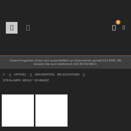
0
Unsere Angebote richten sich ausschließlich an Unternehmer gemäß §14 BGB. Wir
beraten Sie auch telefonisch 040 89 69 899-0.
ARTIKEL
DEKORATION
,
BELEUCHTUNG
STEHLAMPE ‚WESLY‘ SCHWARZ