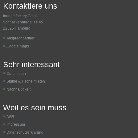
Kontaktiere uns
lounge factory GmbH
Schnackenburgallee 45
22525 Hamburg
Ansprechpartner
Google Maps
Sehr interessant
Curt mieten
Stühle & Tische mieten
Nachhaltigkeit
Weil es sein muss
AGB
Impressum
Datenschutzerklärung