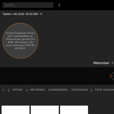
Telefon +49 (0)40. 89 69 899 - 0
Unsere Angebote richten
sich ausschließlich an
Unternehmer gemäß §14
BGB. Wir beraten Sie
auch telefonisch 040 89
69 899-0.
Mietmöbel
H
V
ARTIKEL
MIETMÖBEL
,
LOUNGEMÖBEL
,
SITZHOCKER
POUF ‚HUDSON