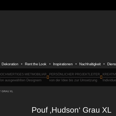
Dekoration
Rent the Look
Inspirationen
Nachhaltigkeit
Diens
OCHWERTIGES MIETMOBILIAR
PERSÖNLICHER PROJEKTLEITER
KREATIV
on ausgewählten Designern
von der Idee bis zur Umsetzung
Individu
‘ GRAU XL
Pouf ‚Hudson‘ Grau XL