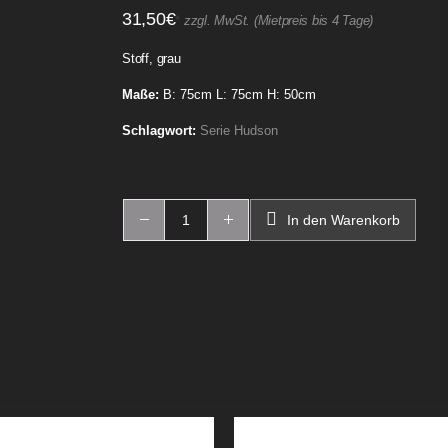
31,50
€
*
zzgl. MwSt. (Mietpreis bis 4 Tage)
Stoff, grau
Maße:
B: 75cm L: 75cm H: 50cm
Schlagwort:
Serie Hudson
In den Warenkorb