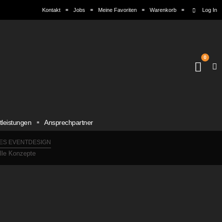
Kontakt
Jobs
Meine Favoriten
Warenkorb
Log In
0
tleistungen
Ansprechpartner
ES EVENTDESIGN
elle Konzepte