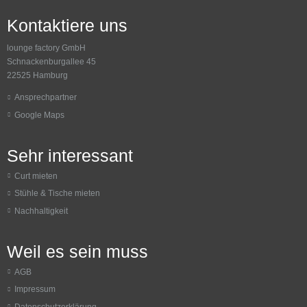
Kontaktiere uns
lounge factory GmbH
Schnackenburgallee 45
22525 Hamburg
Ansprechpartner
Google Maps
Sehr interessant
Curt mieten
Stühle & Tische mieten
Nachhaltigkeit
Weil es sein muss
AGB
Impressum
Datenschutzerklärung