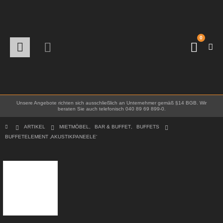
0
Unsere Angebote richten sich ausschließlich an Unternehmer gemäß §14 BGB. Wir
beraten Sie auch telefonisch 040 89 69 899-0.
ARTIKEL
MIETMÖBEL
,
BAR & BUFFET
,
BUFFETS
BUFFETELEMENT ‚AKUSTIKPANEELE‘