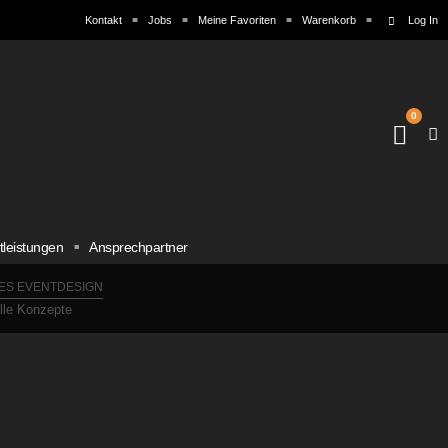
Kontakt
Jobs
Meine Favoriten
Warenkorb
Log In
0
tleistungen
Ansprechpartner
ES EVENTDESIGN
elle Konzepte