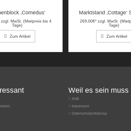
enblock ‚Comedus‘
Marktstand ‚Cottage‘
zzgl. MwSt. (Mietpreis bis 4
269,00
€
*
zzgl. MwSt. (Mietp
Tage)
Tage)
Zum Artikel
Zum Artikel
eressant
Weil es sein muss
AGB
mieten
Impressum
Datenschutzerklärung