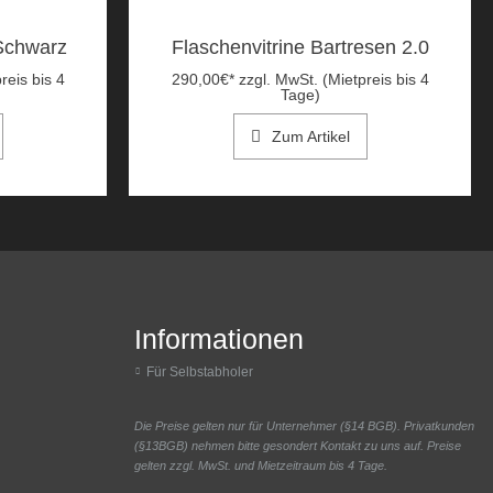
 Schwarz
Flaschenvitrine Bartresen 2.0
reis bis 4
290,00
€
*
zzgl. MwSt. (Mietpreis bis 4
Tage)
Zum Artikel
Informationen
Für Selbstabholer
Die Preise gelten nur für Unternehmer (§14 BGB). Privatkunden
(§13BGB) nehmen bitte gesondert Kontakt zu uns auf. Preise
gelten zzgl. MwSt. und Mietzeitraum bis 4 Tage.