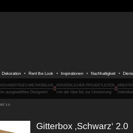
Dekoration
Rent the Look
Inspirationen
Nachhaltigkeit
Diens
OCHWERTIGES MIETMOBILIAR
PERSÖNLICHER PROJEKTLEITER
KREATIV
on ausgewählten Designern
von der Idee bis zur Umsetzung
Individu
Z‘ 2.0
Gitterbox ‚Schwarz‘ 2.0