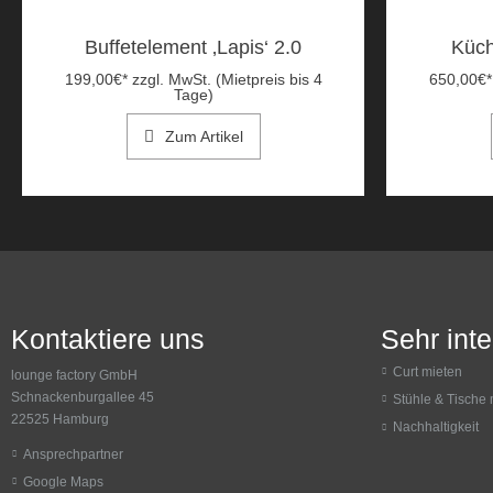
Buffetelement ‚Lapis‘ 2.0
Küch
199,00
€
*
zzgl. MwSt. (Mietpreis bis 4
650,00
€
*
Tage)
Zum Artikel
Kontaktiere uns
Sehr int
Curt mieten
lounge factory GmbH
Schnackenburgallee 45
Stühle & Tische 
22525 Hamburg
Nachhaltigkeit
Ansprechpartner
Google Maps