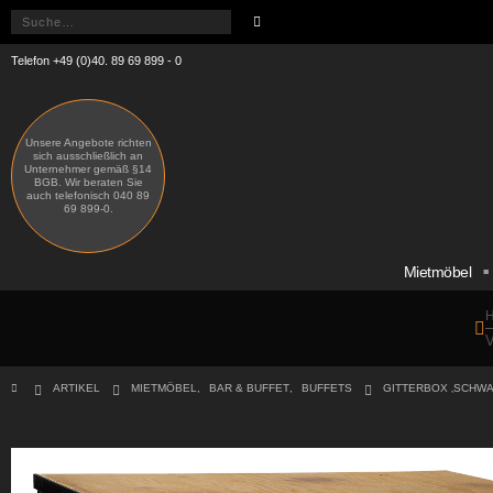
Telefon +49 (0)40. 89 69 899 - 0
Unsere Angebote richten
sich ausschließlich an
Unternehmer gemäß §14
BGB. Wir beraten Sie
auch telefonisch 040 89
69 899-0.
Mietmöbel
H
V
ARTIKEL
MIETMÖBEL
,
BAR & BUFFET
,
BUFFETS
GITTERBOX ‚SCHWAR