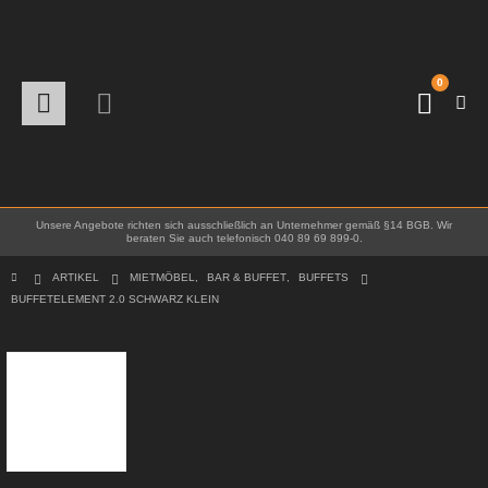
0
Unsere Angebote richten sich ausschließlich an Unternehmer gemäß §14 BGB. Wir
beraten Sie auch telefonisch 040 89 69 899-0.
ARTIKEL
MIETMÖBEL
,
BAR & BUFFET
,
BUFFETS
BUFFETELEMENT 2.0 SCHWARZ KLEIN