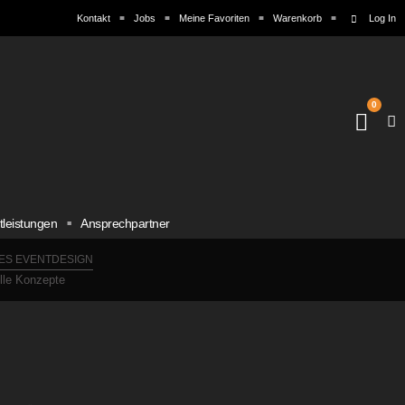
Kontakt
Jobs
Meine Favoriten
Warenkorb
Log In
0
tleistungen
Ansprechpartner
ES EVENTDESIGN
elle Konzepte