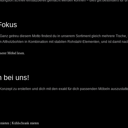
altungsort schnell einsatzbereit gemacht werden können – dies gilt besonders für 
 Fokus
en! Ganz getreu diesem Motto findest du in unserem Sortiment gleich mehrere Tisch
n Altholzbohlen in Kombination mit stabilen Rohstahl-Elementen, und ist damit nac
serer Möbel lesen.
 bei uns!
s Konzept zu erstellen und dich mit den exakt für dich passenden Möbeln auszustatt
 mieten
|
Kühlschrank mieten