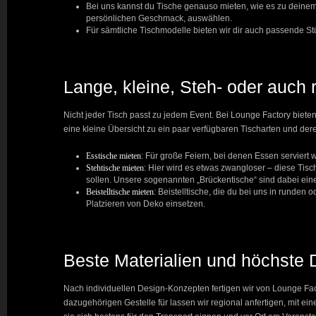
Bei uns kannst du Tische genauso mieten, wie es zu deinem E
persönlichen Geschmack, auswählen.
Für sämtliche Tischmodelle bieten wir dir auch passende S
Lange, kleine, Steh- oder auch
Nicht jeder Tisch passt zu jedem Event. Bei Lounge Factory bieten
eine kleine Übersicht zu ein paar verfügbaren Tischarten und dere
Esstische mieten
:
Für große Feiern, bei denen Essen serviert
Stehtische mieten
:
Hier wird es etwas zwangloser – diese Tisc
sollen.
Unsere sogenannten „Brückentische“ sind dabei eine
Beistelltische mieten
: Beistelltische, die du bei uns in runde
Platzieren von Deko einsetzen.
Beste Materialien und höchste
Nach individuellen Design-Konzepten fertigen wir von Lounge Fac
dazugehörigen Gestelle für lassen wir regional anfertigen, mit ein