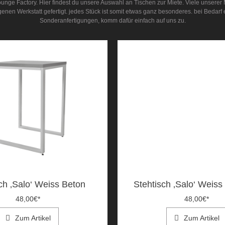
ounge Factory. Hier findest du unsere Auswahl an Tischen zur Miete. Viele unserer
enen Werkstatt gefertigt. jedes Stück ist somit etwas ganz besonderes. bei Bedarf e
Sonderanfertigungen, komm dafür einfach auf uns zu.
ch ‚Salo‘ Weiss Beton
Stehtisch ‚Salo‘ Weis
48,00
€
*
48,00
€
*
Zum Artikel
Zum Artikel