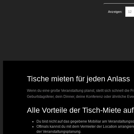
Anzeigen:
Tische mieten für jeden Anlass
Wenn du eine große Veranstaltung planst, stellt sich schnell die 
Geburtstagsfeier, dein Dinner, deine Konferenz oder ähnliche Ev
Alle Vorteile der Tisch-Miete auf
Du bist nicht auf das gegebene Mobiliar am Veranstaltungs
Oftmals kannst du mit dem Vermieter der Location arrangier
der Veranstaltungsplanung.