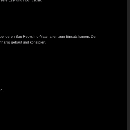
unsere Ess- und Hochtische.
e, bei deren Bau Recycling-Materialien zum Einsatz kamen. Der
hhaltig gebaut und konzipiert.
en.