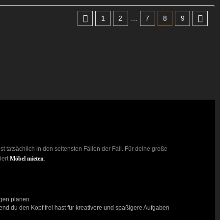
1
2
…
7
8
9
 tatsächlich in den seltensten Fällen der Fall. Für deine große
iert
Möbel mieten
.
ngen planen.
nd du den Kopf frei hast für kreativere und spaßigere Aufgaben