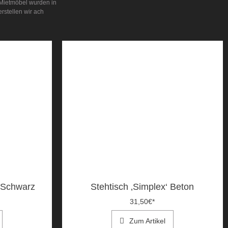
 Mietmöbel wurden in
rstellen wir ach
s Schwarz
Stehtisch ‚Simplex‘ Beton
31,50
€
*
Zum Artikel