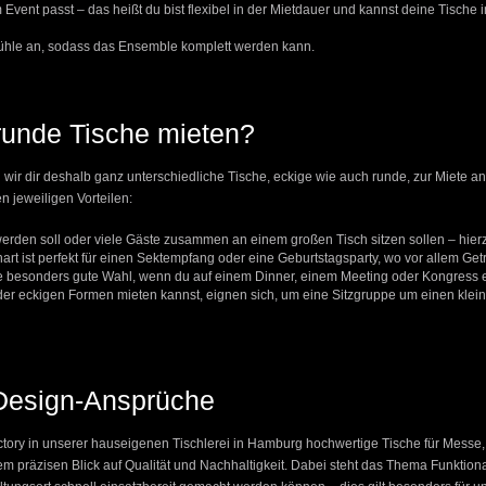
vent passt – das heißt du bist flexibel in der Mietdauer und kannst deine Tische 
tühle an, sodass das Ensemble komplett werden kann.
 runde Tische mieten?
 wir dir deshalb ganz unterschiedliche Tische, eckige wie auch runde, zur Miete an
n jeweiligen Vorteilen:
 werden soll oder viele Gäste zusammen an einem großen Tisch sitzen sollen – hie
hart ist perfekt für einen Sektempfang oder eine Geburtstagsparty, wo vor allem
 besonders gute Wahl, wenn du auf einem Dinner, einem Meeting oder Kongress ei
n oder eckigen Formen mieten kannst, eignen sich, um eine Sitzgruppe um einen k
 Design-Ansprüche
tory in unserer hauseigenen Tischlerei in Hamburg hochwertige Tische für Messe,
em präzisen Blick auf Qualität und Nachhaltigkeit.
Dabei steht das Thema Funktional