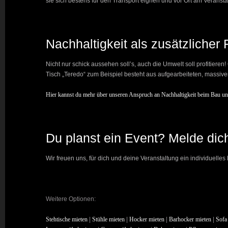
sie sich bestens für den Transport eignen und vor Ort am Veranst
Nachhaltigkeit als zusätzlicher
Nicht nur schick aussehen soll’s, auch die Umwelt soll profitier
Tisch „Teredo“ zum Beispiel besteht aus aufgearbeiteten, massive
Hier kannst du mehr über unseren Anspruch an Nachhaltigkeit beim Bau un
Du planst ein Event? Melde dich
Wir freuen uns, für dich und deine Veranstaltung ein individuelle
Weitere Optionen:
Stehtische mieten
|
Stühle mieten
|
Hocker mieten
|
Barhocker mieten
|
Sofa