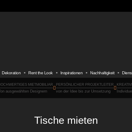
Dekoration
Rent the Look
Inspirationen
Nachhaltigkeit
Diens
OCHWERTIGES MIETMOBILIAR
PERSÖNLICHER PROJEKTLEITER
KREATIV
on ausgewählten Designern
von der Idee bis zur Umsetzung
Individu
Tische mieten