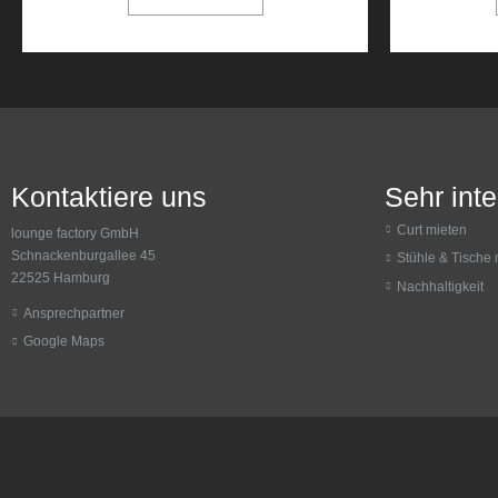
Kontaktiere uns
Sehr int
Curt mieten
lounge factory GmbH
Schnackenburgallee 45
Stühle & Tische 
22525 Hamburg
Nachhaltigkeit
Ansprechpartner
Google Maps