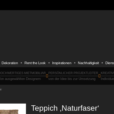
Dekoration
Rent the Look
Inspirationen
Nachhaltigkeit
Diens
OCHWERTIGES MIETMOBILIAR
PERSÖNLICHER PROJEKTLEITER
KREATIV
on ausgewählten Designern
von der Idee bis zur Umsetzung
Individu
R‘
Teppich ‚Naturfaser‘