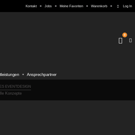
Kontakt
Jobs
Meine Favoriten
Warenkorb
Log In
0
tleistungen
Ansprechpartner
ES EVENTDESIGN
elle Konzepte