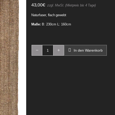
43,00
€
*
zzgl. MwSt. (Mietpreis bis 4 Tage)
Naturfaser, flach gewebt
Maße:
B: 230cm L: 160cm
In den Warenkorb