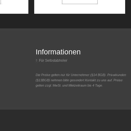
Informationen
Für Selbstabholer
Die Preise gelten nur für Unternehmer (§14 BGB). Privatkunden
(§13BGB) nehmen bitte gesondert Kontakt zu uns auf. Preise
gelten zzgl. MwSt. und Mietzeitraum bis 4 Tage.