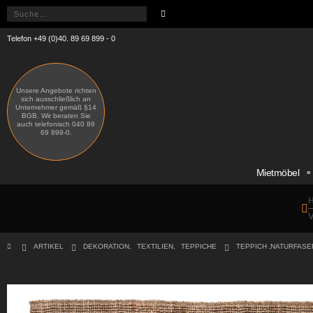
Telefon +49 (0)40. 89 69 899 - 0
Unsere Angebote richten
sich ausschließlich an
Unternehmer gemäß §14
BGB. Wir beraten Sie
auch telefonisch 040 89
69 899-0.
Mietmöbel
H
V
ARTIKEL
DEKORATION
,
TEXTILIEN
,
TEPPICHE
TEPPICH ‚NATURFASE