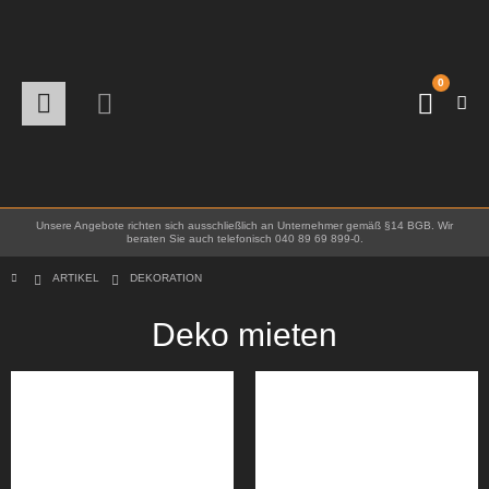
0
Unsere Angebote richten sich ausschließlich an Unternehmer gemäß §14 BGB. Wir
beraten Sie auch telefonisch 040 89 69 899-0.
ARTIKEL
DEKORATION
Deko mieten