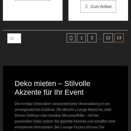
Zum Artikel
1
2
…
12
13
Deko mieten – Stilvolle
Akzente für Ihr Event
Die richtige Dekoration verwandelt jede Veranstaltung in ein
unvergessliches Erlebnis. Ob stilvolle Lounge-Bereiche, edle
Dinner-Settings oder kreative Messeauftritte – mit der
passenden Deko setzen Sie gezielte Akzente und schaffen eine
einladende Atmosphäre. Bei Lounge Factory können Sie