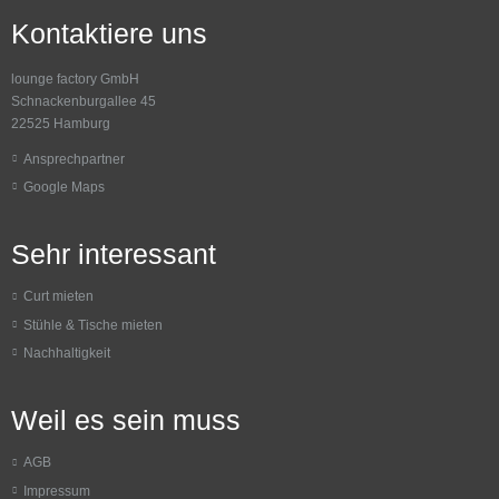
Kontaktiere uns
lounge factory GmbH
Schnackenburgallee 45
22525 Hamburg
Ansprechpartner
Google Maps
Sehr interessant
Curt mieten
Stühle & Tische mieten
Nachhaltigkeit
Weil es sein muss
AGB
Impressum