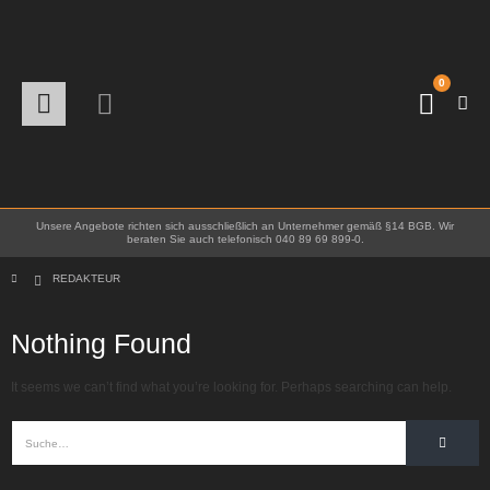
0
Unsere Angebote richten sich ausschließlich an Unternehmer gemäß §14 BGB. Wir
beraten Sie auch telefonisch 040 89 69 899-0.
REDAKTEUR
Nothing Found
It seems we can’t find what you’re looking for. Perhaps searching can help.