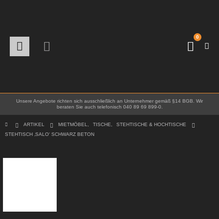
0
Unsere Angebote richten sich ausschließlich an Unternehmer gemäß §14 BGB. Wir
beraten Sie auch telefonisch 040 89 69 899-0.
ARTIKEL
MIETMÖBEL
,
TISCHE
,
STEHTISCHE & HOCHTISCHE
STEHTISCH ‚SALO‘ SCHWARZ BETON