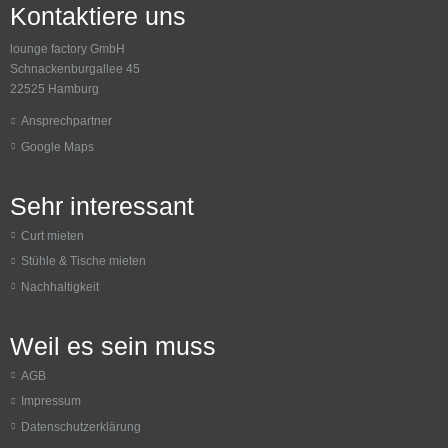
Kontaktiere uns
lounge factory GmbH
Schnackenburgallee 45
22525 Hamburg
Ansprechpartner
Google Maps
Sehr interessant
Curt mieten
Stühle & Tische mieten
Nachhaltigkeit
Weil es sein muss
AGB
Impressum
Datenschutzerklärung