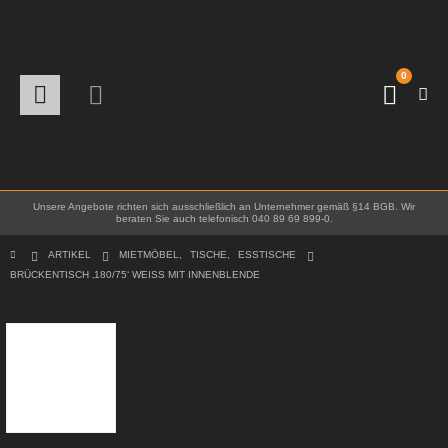
0
Unsere Angebote richten sich ausschließlich an Unternehmer gemäß §14 BGB. Wir
beraten Sie auch telefonisch 040 89 69 899-0.
ARTIKEL
MIETMÖBEL
,
TISCHE
,
ESSTISCHE
BRÜCKENTISCH ‚180/75‘ WEISS MIT INNENBLENDE