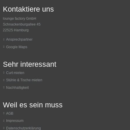
Kontaktiere uns
lounge factory GmbH
Schnackenburgallee 45
22525 Hamburg
Ansprechpartner
Google Maps
Sehr interessant
Curt mieten
Stühle & Tische mieten
Nachhaltigkeit
Weil es sein muss
AGB
Impressum
Datenschutzerklärung