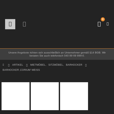
0
Unsere Angebote richten sich ausschließlich an Unternehmer gemäß §14 BGB. Wir
beraten Sie auch telefonisch 040 89 69 899-0.
ARTIKEL
MIETMÖBEL
,
SITZMÖBEL
,
BARHOCKER
BARHOCKER ‚CORIUM‘ WEISS