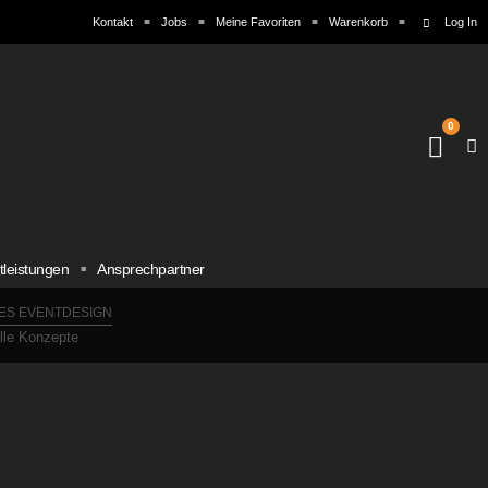
Kontakt
Jobs
Meine Favoriten
Warenkorb
Log In
0
tleistungen
Ansprechpartner
ES EVENTDESIGN
elle Konzepte