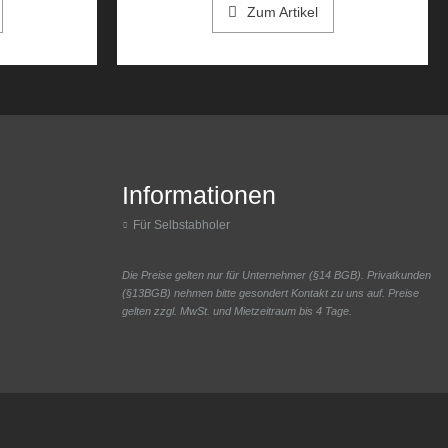
Zum Artikel
Informationen
Für Selbstabholer
Die Preise gelten nur für Unternehmer (§14 BGB). Privatkunden
(§13BGB) nehmen bitte gesondert Kontakt zu uns auf. Preise
gelten zzgl. MwSt. und Mietzeitraum bis 4 Tage.