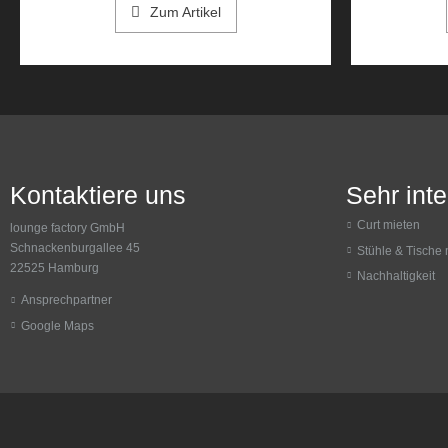
Zum Artikel
Kontaktiere uns
Sehr int
Curt mieten
lounge factory GmbH
Schnackenburgallee 45
Stühle & Tische 
22525 Hamburg
Nachhaltigkeit
Ansprechpartner
Google Maps