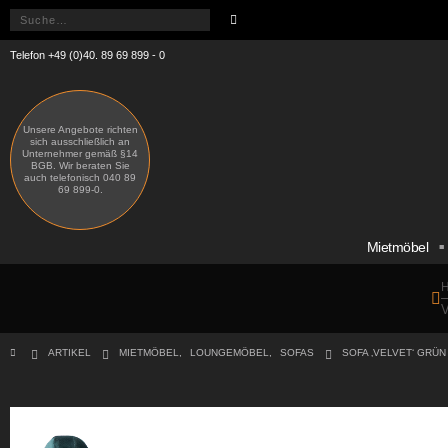
Telefon +49 (0)40. 89 69 899 - 0
Unsere Angebote richten
sich ausschließlich an
Unternehmer gemäß §14
BGB. Wir beraten Sie
auch telefonisch 040 89
69 899-0.
Mietmöbel
H
V
ARTIKEL
MIETMÖBEL
,
LOUNGEMÖBEL
,
SOFAS
SOFA ‚VELVET‘ GRÜN