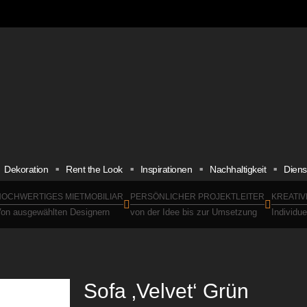
Dekoration
Rent the Look
Inspirationen
Nachhaltigkeit
Diens
OCHWERTIGES MIETMOBILIAR
PERSÖNLICHER PROJEKTLEITER
KREATIV
on ausgewählten Designern
von der Idee bis zur Umsetzung
Individu
Sofa ‚Velvet‘ Grün