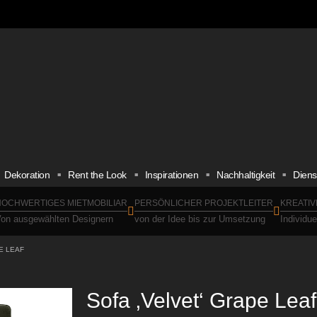
Dekoration
Rent the Look
Inspirationen
Nachhaltigkeit
Diens
OCHWERTIGES MIETMOBILIAR
PERSÖNLICHER PROJEKTLEITER
KREATIV
on ausgewählten Designern
von der Idee bis zur Umsetzung
Individu
E LEAF
Sofa ‚Velvet‘ Grape Leaf