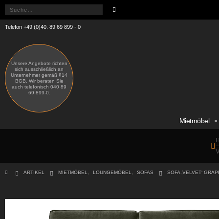
Telefon +49 (0)40. 89 69 899 - 0
Unsere Angebote richten
sich ausschließlich an
Unternehmer gemäß §14
BGB. Wir beraten Sie
auch telefonisch 040 89
69 899-0.
Mietmöbel
H
V
ARTIKEL
MIETMÖBEL
,
LOUNGEMÖBEL
,
SOFAS
SOFA ‚VELVET‘ GRAP