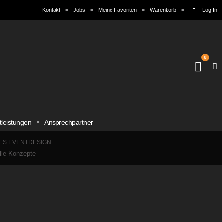
Kontakt
Jobs
Meine Favoriten
Warenkorb
Log In
0
tleistungen
Ansprechpartner
ES EVENTDESIGN
elle Konzepte