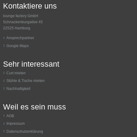
Kontaktiere uns
lounge factory GmbH
Schnackenburgallee 45
22525 Hamburg
Ansprechpartner
Google Maps
Sehr interessant
Curt mieten
Stühle & Tische mieten
Nachhaltigkeit
Weil es sein muss
AGB
Impressum
Datenschutzerklärung