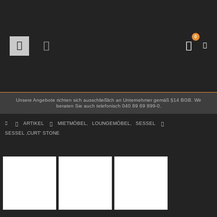
0
Unsere Angebote richten sich ausschließlich an Unternehmer gemäß §14 BGB. Wir
beraten Sie auch telefonisch 040 89 69 899-0.
ARTIKEL
MIETMÖBEL
,
LOUNGEMÖBEL
,
SESSEL
SESSEL ‚CURT‘ STONE