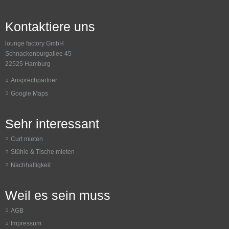
Kontaktiere uns
lounge factory GmbH
Schnackenburgallee 45
22525 Hamburg
Ansprechpartner
Google Maps
Sehr interessant
Curt mieten
Stühle & Tische mieten
Nachhaltigkeit
Weil es sein muss
AGB
Impressum