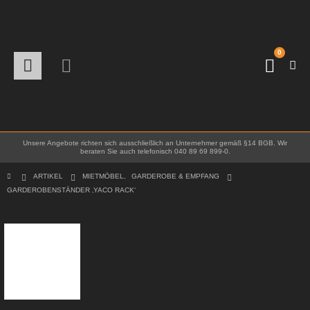
0
Unsere Angebote richten sich ausschließlich an Unternehmer gemäß §14 BGB. Wir
beraten Sie auch telefonisch 040 89 69 899-0.
ARTIKEL
MIETMÖBEL
,
GARDEROBE & EMPFANG
GARDEROBENSTÄNDER ‚YACO RACK‘