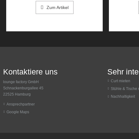
Zum Artikel
Kontaktiere uns
Sehr int
Curt mieten
lounge factory GmbH
Schnackenburgallee 45
Stühle & Tische 
22525 Hamburg
Nachhaltigkeit
Ansprechpartner
Google Maps