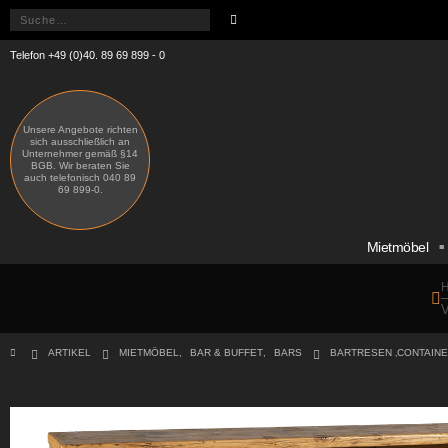
Telefon +49 (0)40. 89 69 899 - 0
Unsere Angebote richten
sich ausschließlich an
Unternehmer gemäß §14
BGB. Wir beraten Sie
auch telefonisch 040 89
69 899-0.
Mietmöbel
H
V
ARTIKEL
MIETMÖBEL
,
BAR & BUFFET
,
BARS
BARTRESEN ‚CONTAINER