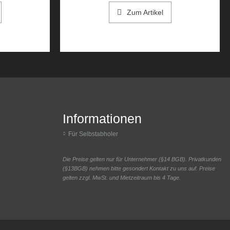
Zum Artikel
Informationen
Für Selbstabholer
Die Preise gelten nur für Unternehmer (§14 BGB). Privatkunden
(§13BGB) nehmen bitte gesondert Kontakt zu uns auf. Preise
gelten zzgl. MwSt. und Mietzeitraum bis 4 Tage.