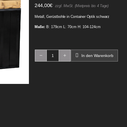
244,00
€
*
zzgl. MwSt. (Mietpreis bis 4 Tage)
Metall, Gerüstbohle in Container Optik schwarz
Maße:
B: 179cm L: 70cm H: 104-124cm
In den Warenkorb