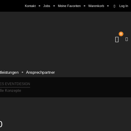
Kontakt
Jobs
Meine Favoriten
Warenkorb
Log In
0
tleistungen
Ansprechpartner
ES EVENTDESIGN
elle Konzepte
0