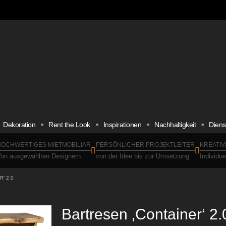
Dekoration
Rent the Look
Inspirationen
Nachhaltigkeit
Diens
OCHWERTIGES MIETMOBILIAR
PERSÖNLICHER PROJEKTLEITER
KREATIV
on ausgewählten Designern
von der Idee bis zur Umsetzung
Individu
‘ 2.0
Bartresen ‚Container‘ 2.