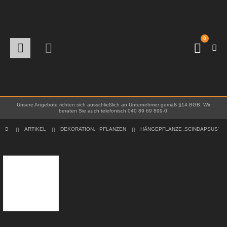
0
Unsere Angebote richten sich ausschließlich an Unternehmer gemäß §14 BGB. Wir
beraten Sie auch telefonisch 040 89 69 899-0.
ARTIKEL
DEKORATION
,
PFLANZEN
HÄNGEPFLANZE ‚SCINDAPSUS‘