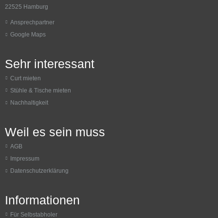
22525 Hamburg
Ansprechpartner
Google Maps
Sehr interessant
Curt mieten
Stühle & Tische mieten
Nachhaltigkeit
Weil es sein muss
AGB
Impressum
Datenschutzerklärung
Informationen
Für Selbstabholer