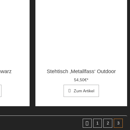
hwarz
Stehtisch ‚Metallfass‘ Outdoor
54,50
€
*
Zum Artikel
1
2
3