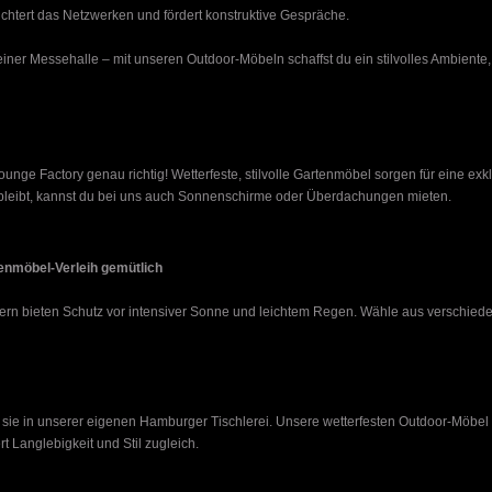
chtert das Netzwerken und fördert konstruktive Gespräche.
iner Messehalle – mit unseren Outdoor-Möbeln schaffst du ein stilvolles Ambiente,
unge Factory genau richtig! Wetterfeste, stilvolle Gartenmöbel sorgen für eine exk
bleibt, kannst du bei uns auch Sonnenschirme oder Überdachungen mieten.
nmöbel-Verleih gemütlich
ndern bieten Schutz vor intensiver Sonne und leichtem Regen. Wähle aus verschied
n sie in unserer eigenen Hamburger Tischlerei. Unsere wetterfesten Outdoor-Möbe
 Langlebigkeit und Stil zugleich.