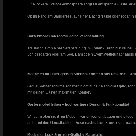
Eine lockere Lounge-Atmosphäre sorgt für entspannte Gäste, erlei
Ob im Park, am Baggersee, auf einer Dachterrasse oder sogar in e
Gartenmöbel mieten für deine Veranstaltung
Träumst du von einer Veranstaltung im Freien? Dann bist du bei Lo
Schlossgarten oder am See. Damit dein Event wetterunabhängig 
Mache es dir unter großen Sonnenschirmen aus unserem Garte
Große Sonnenschirme schaffen nicht nur eine stilvolle Optik, so
mit deinen Gästen maximalen Komfort.
Gartenmöbel leihen – hochwertiges Design & Funktionalität
Wir vermieten nicht nur Möbel – wir entwerfen, bauen und pflege
aufbereiteten Gerüstbohlen. Diese nachhaltige Bauweise garantiert
Moderner Look & unverwüstliche Materialien