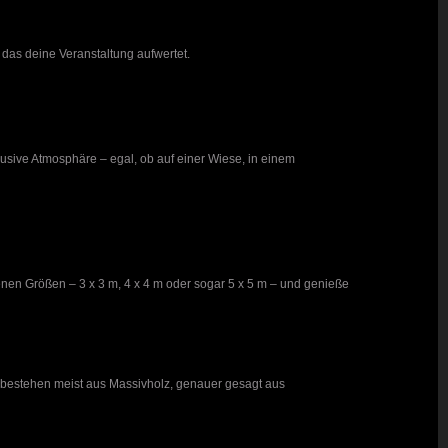
 das deine Veranstaltung aufwertet.
lusive Atmosphäre – egal, ob auf einer Wiese, in einem
enen Größen – 3 x 3 m, 4 x 4 m oder sogar 5 x 5 m – und genieße
l bestehen meist aus Massivholz, genauer gesagt aus