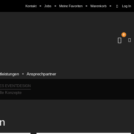
Kontakt
Jobs
Meine Favoriten
Warenkorb
Log In
0
tleistungen
Ansprechpartner
ES EVENTDESIGN
elle Konzepte
n