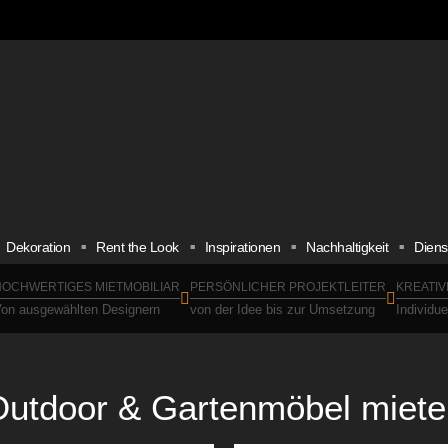
Dekoration
Rent the Look
Inspirationen
Nachhaltigkeit
Diens
OCHWERTIGES MIETMOBILIAR
PERSÖNLICHER PROJEKTLEITER
KREATIV
on ausgewählten Designern
von der Idee bis zur Umsetzung
Individu
Outdoor & Gartenmöbel miete